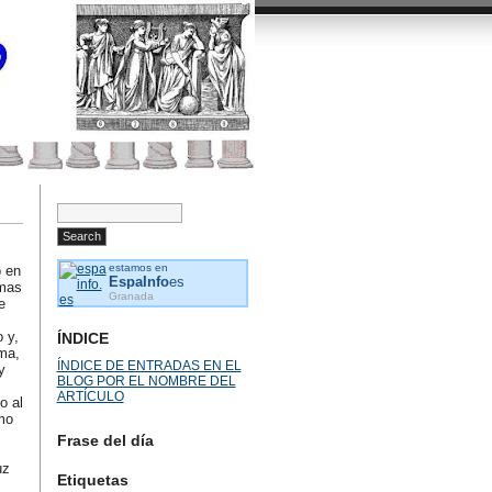
estamos en
ó en
EspaInfo
es
rmas
Granada
e
 y,
ÍNDICE
ama,
ÍNDICE DE ENTRADAS EN EL
y
BLOG POR EL NOMBRE DEL
ARTÍCULO
o al
mo
Frase del día
uz
Etiquetas