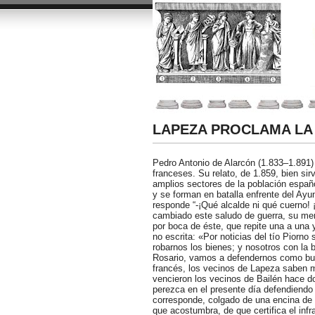
LAPEZA PROCLAMA LA
Pedro Antonio de Alarcón (1.833–1.891)
franceses. Su relato, de 1.859, bien sir
amplios sectores de la población españ
y se forman en batalla enfrente del Ayun
responde “-¡Qué alcalde ni qué cuerno! 
cambiado este saludo de guerra, su merc
por boca de éste, que repite una a una 
no escrita: «Por noticias del tío Piorn
robarnos los bienes; y nosotros con la b
Rosario, vamos a defendernos como buen
francés, los vecinos de Lapeza saben m
vencieron los vecinos de Bailén hace do
perezca en el presente día defendiendo 
corresponde, colgado de una encina de l
que acostumbra, de que certifica el infr