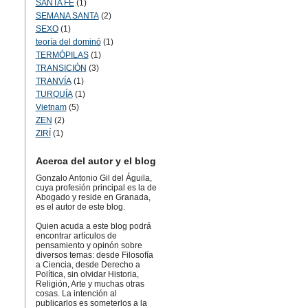
SANTA FÉ
(1)
SEMANA SANTA
(2)
SEXO
(1)
teoría del dominó
(1)
TERMÓPILAS
(1)
TRANSICIÓN
(3)
TRANVÍA
(1)
TURQUÍA
(1)
Vietnam
(5)
ZEN
(2)
ZIRÍ
(1)
Acerca del autor y el blog
Gonzalo Antonio Gil del Águila,
cuya profesión principal es la de
Abogado y reside en Granada,
es el autor de este blog.
Quien acuda a este blog podrá
encontrar artículos de
pensamiento y opinón sobre
diversos temas: desde Filosofía
a Ciencia, desde Derecho a
Política, sin olvidar Historia,
Religión, Arte y muchas otras
cosas. La intención al
publicarlos es someterlos a la