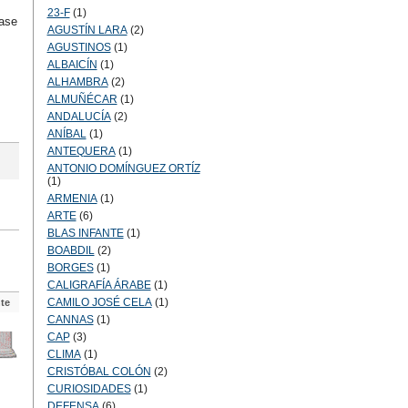
23-F
(1)
íase
AGUSTÍN LARA
(2)
AGUSTINOS
(1)
ALBAICÍN
(1)
ALHAMBRA
(2)
ALMUÑÉCAR
(1)
ANDALUCÍA
(2)
ANÍBAL
(1)
ANTEQUERA
(1)
ANTONIO DOMÍNGUEZ ORTÍZ
(1)
ARMENIA
(1)
ARTE
(6)
BLAS INFANTE
(1)
BOABDIL
(2)
BORGES
(1)
CALIGRAFÍA ÁRABE
(1)
CAMILO JOSÉ CELA
(1)
te
CANNAS
(1)
CAP
(3)
CLIMA
(1)
CRISTÓBAL COLÓN
(2)
CURIOSIDADES
(1)
DEFENSA
(6)