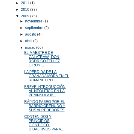
►
2011
(1)
►
2010
(38)
▼
2009
(75)
►
noviembre
(1)
►
septiembre
(2)
►
agosto
(4)
►
abril
(2)
▼
marzo
(66)
EL MAESTRE DE
CALATRAVA, DON
RODRIGO TÉLLEZ
GIRÓN,...
LA PÉRDIDA DE LA
GRANADA MORA EN EL
ROMANCERO
BREVE INTRODUCCIÓN
AL NEOLÍTICO EN LA
PENÍNSULA IB...
RÁPIDO PASEO POR EL
BARRIO GREÑUDO Y
SUS ALREDEDORES
CONTENIDOS Y
PRINCIPIOS
CIENTÍFICO-
DIDÁCTIVOS PARA...