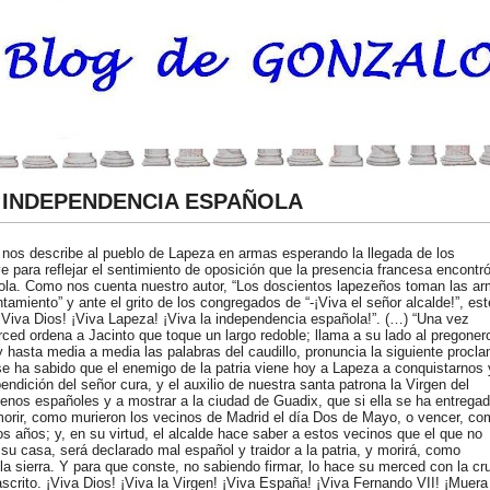
 INDEPENDENCIA ESPAÑOLA
 nos describe al pueblo de Lapeza en armas esperando la llegada de los
ve para reflejar el sentimiento de oposición que la presencia francesa encontr
ola. Como nos cuenta nuestro autor, “Los doscientos lapezeños toman las a
tamiento” y ante el grito de los congregados de “-¡Viva el señor alcalde!”, est
¡Viva Dios! ¡Viva Lapeza! ¡Viva la independencia española!”. (…) “Una vez
ed ordena a Jacinto que toque un largo redoble; llama a su lado al pregonero
y hasta media a media las palabras del caudillo, pronuncia la siguiente procl
o se ha sabido que el enemigo de la patria viene hoy a Lapeza a conquistarnos 
endición del señor cura, y el auxilio de nuestra santa patrona la Virgen del
os españoles y a mostrar a la ciudad de Guadix, que si ella se ha entregad
orir, como murieron los vecinos de Madrid el día Dos de Mayo, o vencer, co
s años; y, en su virtud, el alcalde hace saber a estos vecinos que el que no
su casa, será declarado mal español y traidor a la patria, y morirá, como
a sierra. Y para que conste, no sabiendo firmar, lo hace su merced con la cr
ascrito. ¡Viva Dios! ¡Viva la Virgen! ¡Viva España! ¡Viva Fernando VII! ¡Muera