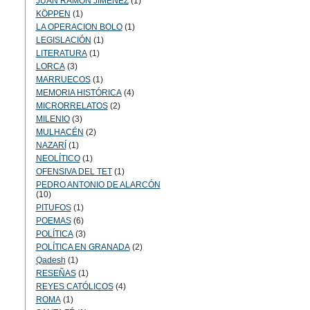
JUAN RAMÓN JIMÉNEZ
(1)
KÖPPEN
(1)
LA OPERACION BOLO
(1)
LEGISLACIÓN
(1)
LITERATURA
(1)
LORCA
(3)
MARRUECOS
(1)
MEMORIA HISTÓRICA
(4)
MICRORRELATOS
(2)
MILENIO
(3)
MULHACÉN
(2)
NAZARÍ
(1)
NEOLÍTICO
(1)
OFENSIVA DEL TET
(1)
PEDRO ANTONIO DE ALARCÓN
(10)
PITUFOS
(1)
POEMAS
(6)
POLÍTICA
(3)
POLÍTICA EN GRANADA
(2)
Qadesh
(1)
RESEÑAS
(1)
REYES CATÓLICOS
(4)
ROMA
(1)