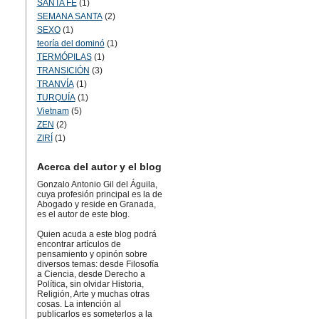
SANTA FÉ
(1)
SEMANA SANTA
(2)
SEXO
(1)
teoría del dominó
(1)
TERMÓPILAS
(1)
TRANSICIÓN
(3)
TRANVÍA
(1)
TURQUÍA
(1)
Vietnam
(5)
ZEN
(2)
ZIRÍ
(1)
Acerca del autor y el blog
Gonzalo Antonio Gil del Águila,
cuya profesión principal es la de
Abogado y reside en Granada,
es el autor de este blog.
Quien acuda a este blog podrá
encontrar artículos de
pensamiento y opinón sobre
diversos temas: desde Filosofía
a Ciencia, desde Derecho a
Política, sin olvidar Historia,
Religión, Arte y muchas otras
cosas. La intención al
publicarlos es someterlos a la