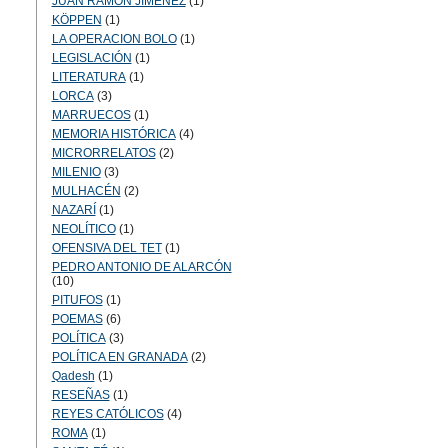
JUAN RAMÓN JIMÉNEZ
(1)
KÖPPEN
(1)
LA OPERACION BOLO
(1)
LEGISLACIÓN
(1)
LITERATURA
(1)
LORCA
(3)
MARRUECOS
(1)
MEMORIA HISTÓRICA
(4)
MICRORRELATOS
(2)
MILENIO
(3)
MULHACÉN
(2)
NAZARÍ
(1)
NEOLÍTICO
(1)
OFENSIVA DEL TET
(1)
PEDRO ANTONIO DE ALARCÓN
(10)
PITUFOS
(1)
POEMAS
(6)
POLÍTICA
(3)
POLÍTICA EN GRANADA
(2)
Qadesh
(1)
RESEÑAS
(1)
REYES CATÓLICOS
(4)
ROMA
(1)