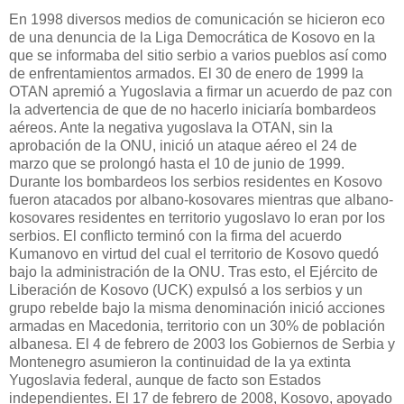
En 1998 diversos medios de comunicación se hicieron eco
de una denuncia de la Liga Democrática de Kosovo en la
que se informaba del sitio serbio a varios pueblos así como
de enfrentamientos armados. El 30 de enero de 1999 la
OTAN apremió a Yugoslavia a firmar un acuerdo de paz con
la advertencia de que de no hacerlo iniciaría bombardeos
aéreos. Ante la negativa yugoslava la OTAN, sin la
aprobación de la ONU, inició un ataque aéreo el 24 de
marzo que se prolongó hasta el 10 de junio de 1999.
Durante los bombardeos los serbios residentes en Kosovo
fueron atacados por albano-kosovares mientras que albano-
kosovares residentes en territorio yugoslavo lo eran por los
serbios. El conflicto terminó con la firma del acuerdo
Kumanovo en virtud del cual el territorio de Kosovo quedó
bajo la administración de la ONU. Tras esto, el Ejército de
Liberación de Kosovo (UCK) expulsó a los serbios y un
grupo rebelde bajo la misma denominación inició acciones
armadas en Macedonia, territorio con un 30% de población
albanesa. El 4 de febrero de 2003 los Gobiernos de Serbia y
Montenegro asumieron la continuidad de la ya extinta
Yugoslavia federal, aunque de facto son Estados
independientes. El 17 de febrero de 2008, Kosovo, apoyado