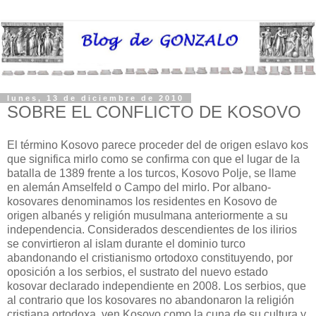
lunes, 13 de diciembre de 2010
SOBRE EL CONFLICTO DE KOSOVO
El término Kosovo parece proceder del de origen eslavo kos
que significa mirlo como se confirma con que el lugar de la
batalla de 1389 frente a los turcos, Kosovo Polje, se llame
en alemán Amselfeld o Campo del mirlo. Por albano-
kosovares denominamos los residentes en Kosovo de
origen albanés y religión musulmana anteriormente a su
independencia. Considerados descendientes de los ilirios
se convirtieron al islam durante el dominio turco
abandonando el cristianismo ortodoxo constituyendo, por
oposición a los serbios, el sustrato del nuevo estado
kosovar declarado independiente en 2008. Los serbios, que
al contrario que los kosovares no abandonaron la religión
cristiana ortodoxa, ven Kosovo como la cuna de su cultura y