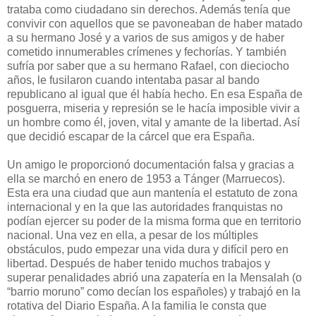
trataba como ciudadano sin derechos. Además tenía que
convivir con aquellos que se pavoneaban de haber matado
a su hermano José y a varios de sus amigos y de haber
cometido innumerables crímenes y fechorías. Y también
sufría por saber que a su hermano Rafael, con dieciocho
años, le fusilaron cuando intentaba pasar al bando
republicano al igual que él había hecho. En esa España de
posguerra, miseria y represión se le hacía imposible vivir a
un hombre como él, joven, vital y amante de la libertad. Así
que decidió escapar de la cárcel que era España.
Un amigo le proporcionó documentación falsa y gracias a
ella se marchó en enero de 1953 a Tánger (Marruecos).
Esta era una ciudad que aun mantenía el estatuto de zona
internacional y en la que las autoridades franquistas no
podían ejercer su poder de la misma forma que en territorio
nacional. Una vez en ella, a pesar de los múltiples
obstáculos, pudo empezar una vida dura y difícil pero en
libertad. Después de haber tenido muchos trabajos y
superar penalidades abrió una zapatería en la Mensalah (o
“barrio moruno” como decían los españoles) y trabajó en la
rotativa del Diario España. A la familia le consta que