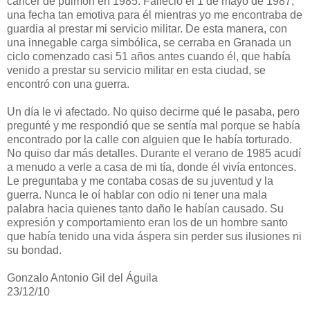
cáncer de pulmón en 1985. Falleció el 1 de mayo de 1987,
una fecha tan emotiva para él mientras yo me encontraba de
guardia al prestar mi servicio militar. De esta manera, con
una innegable carga simbólica, se cerraba en Granada un
ciclo comenzado casi 51 años antes cuando él, que había
venido a prestar su servicio militar en esta ciudad, se
encontró con una guerra.
Un día le vi afectado. No quiso decirme qué le pasaba, pero
pregunté y me respondió que se sentía mal porque se había
encontrado por la calle con alguien que le había torturado.
No quiso dar más detalles. Durante el verano de 1985 acudí
a menudo a verle a casa de mi tía, donde él vivía entonces.
Le preguntaba y me contaba cosas de su juventud y la
guerra. Nunca le oí hablar con odio ni tener una mala
palabra hacia quienes tanto daño le habían causado. Su
expresión y comportamiento eran los de un hombre santo
que había tenido una vida áspera sin perder sus ilusiones ni
su bondad.
Gonzalo Antonio Gil del Águila
23/12/10