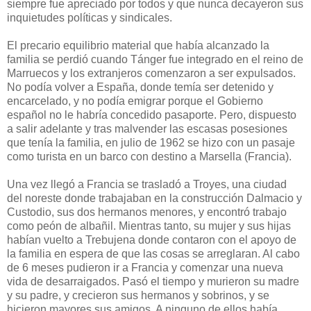
siempre fue apreciado por todos y que nunca decayeron sus
inquietudes políticas y sindicales.
El precario equilibrio material que había alcanzado la
familia se perdió cuando Tánger fue integrado en el reino de
Marruecos y los extranjeros comenzaron a ser expulsados.
No podía volver a España, donde temía ser detenido y
encarcelado, y no podía emigrar porque el Gobierno
español no le habría concedido pasaporte. Pero, dispuesto
a salir adelante y tras malvender las escasas posesiones
que tenía la familia, en julio de 1962 se hizo con un pasaje
como turista en un barco con destino a Marsella (Francia).
Una vez llegó a Francia se trasladó a Troyes, una ciudad
del noreste donde trabajaban en la construcción Dalmacio y
Custodio, sus dos hermanos menores, y encontró trabajo
como peón de albañil. Mientras tanto, su mujer y sus hijas
habían vuelto a Trebujena donde contaron con el apoyo de
la familia en espera de que las cosas se arreglaran. Al cabo
de 6 meses pudieron ir a Francia y comenzar una nueva
vida de desarraigados. Pasó el tiempo y murieron su madre
y su padre, y crecieron sus hermanos y sobrinos, y se
hicieron mayores sus amigos. A ninguno de ellos había