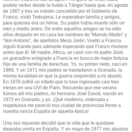
podido verles desde la huida a Tánger hasta que, en agosto
de 1967 y tras un indulto concedido por el Gobierno de
Franco, visitó Trebujena. Le esperaban familia y amigos,
para quienes era un héroe. Su padre había muerto sólo un
mes y medio antes. De entre aquellos amigos se ha oído
años después en mi casa los nombres de “Manolo Martin” y
“don Antonio”, de apellidos Mesa Jarén. Vuelto a Francia
siguió tirando para adelante esperando que Franco muriese
antes que él. Mi madre, África, se casó con mi padre José,
un granadino emigrado a Francia en busca de mejor fortuna
hijo de una familia de derechas. Yo, su primer nieto, nací en
1969. Y en 1971 mis padres se trasladaron a Granada, la
misma localidad en que la guerra sorprendió a mi abuelo.
En 1976 sufrió un infarto que lo tuvo ingresado casi tres
meses en una UVI de Paris. Recuerdo que ese verano
fuimos allí mis padres, mi hermano José David, nacido en
1972 en Granada, y yo. ¡Qué moderna, ordenada y
respetuosa me pareció esa ciudad de provincias frente a
nuestra rancia España de aquella época!
Una vez repuesto decidió que la vida que le quedase
deseaba vivirla en España. Y en mayo de 1977 mis abuelos