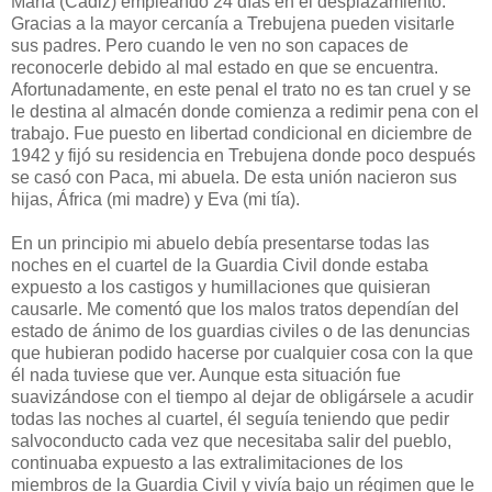
María (Cádiz) empleando 24 días en el desplazamiento.
Gracias a la mayor cercanía a Trebujena pueden visitarle
sus padres. Pero cuando le ven no son capaces de
reconocerle debido al mal estado en que se encuentra.
Afortunadamente, en este penal el trato no es tan cruel y se
le destina al almacén donde comienza a redimir pena con el
trabajo. Fue puesto en libertad condicional en diciembre de
1942 y fijó su residencia en Trebujena donde poco después
se casó con Paca, mi abuela. De esta unión nacieron sus
hijas, África (mi madre) y Eva (mi tía).
En un principio mi abuelo debía presentarse todas las
noches en el cuartel de la Guardia Civil donde estaba
expuesto a los castigos y humillaciones que quisieran
causarle. Me comentó que los malos tratos dependían del
estado de ánimo de los guardias civiles o de las denuncias
que hubieran podido hacerse por cualquier cosa con la que
él nada tuviese que ver. Aunque esta situación fue
suavizándose con el tiempo al dejar de obligársele a acudir
todas las noches al cuartel, él seguía teniendo que pedir
salvoconducto cada vez que necesitaba salir del pueblo,
continuaba expuesto a las extralimitaciones de los
miembros de la Guardia Civil y vivía bajo un régimen que le