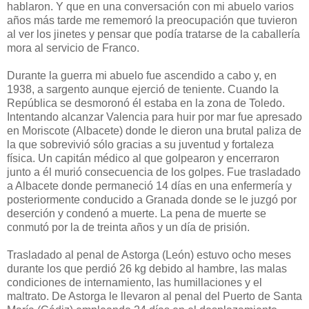
hablaron. Y que en una conversación con mi abuelo varios
años más tarde me rememoró la preocupación que tuvieron
al ver los jinetes y pensar que podía tratarse de la caballería
mora al servicio de Franco.
Durante la guerra mi abuelo fue ascendido a cabo y, en
1938, a sargento aunque ejerció de teniente. Cuando la
República se desmoronó él estaba en la zona de Toledo.
Intentando alcanzar Valencia para huir por mar fue apresado
en Moriscote (Albacete) donde le dieron una brutal paliza de
la que sobrevivió sólo gracias a su juventud y fortaleza
física. Un capitán médico al que golpearon y encerraron
junto a él murió consecuencia de los golpes. Fue trasladado
a Albacete donde permaneció 14 días en una enfermería y
posteriormente conducido a Granada donde se le juzgó por
deserción y condenó a muerte. La pena de muerte se
conmutó por la de treinta años y un día de prisión.
Trasladado al penal de Astorga (León) estuvo ocho meses
durante los que perdió 26 kg debido al hambre, las malas
condiciones de internamiento, las humillaciones y el
maltrato. De Astorga le llevaron al penal del Puerto de Santa