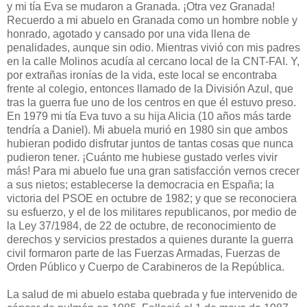
y mi tía Eva se mudaron a Granada. ¡Otra vez Granada!
Recuerdo a mi abuelo en Granada como un hombre noble y
honrado, agotado y cansado por una vida llena de
penalidades, aunque sin odio. Mientras vivió con mis padres
en la calle Molinos acudía al cercano local de la CNT-FAI. Y,
por extrañas ironías de la vida, este local se encontraba
frente al colegio, entonces llamado de la División Azul, que
tras la guerra fue uno de los centros en que él estuvo preso.
En 1979 mi tía Eva tuvo a su hija Alicia (10 años más tarde
tendría a Daniel). Mi abuela murió en 1980 sin que ambos
hubieran podido disfrutar juntos de tantas cosas que nunca
pudieron tener. ¡Cuánto me hubiese gustado verles vivir
más! Para mi abuelo fue una gran satisfacción vernos crecer
a sus nietos; establecerse la democracia en España; la
victoria del PSOE en octubre de 1982; y que se reconociera
su esfuerzo, y el de los militares republicanos, por medio de
la Ley 37/1984, de 22 de octubre, de reconocimiento de
derechos y servicios prestados a quienes durante la guerra
civil formaron parte de las Fuerzas Armadas, Fuerzas de
Orden Público y Cuerpo de Carabineros de la República.
La salud de mi abuelo estaba quebrada y fue intervenido de