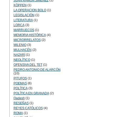
JUAN RAMÓN JIMÉNEZ
(1)
KÖPPEN
(1)
LA OPERACION BOLO
(1)
LEGISLACIÓN
(1)
LITERATURA
(1)
LORCA
(3)
MARRUECOS
(1)
MEMORIA HISTÓRICA
(4)
MICRORRELATOS
(2)
MILENIO
(3)
MULHACÉN
(2)
NAZARÍ
(1)
NEOLÍTICO
(1)
OFENSIVA DEL TET
(1)
PEDRO ANTONIO DE ALARCÓN
(10)
PITUFOS
(1)
POEMAS
(6)
POLÍTICA
(3)
POLÍTICA EN GRANADA
(2)
Qadesh
(1)
RESEÑAS
(1)
REYES CATÓLICOS
(4)
ROMA
(1)