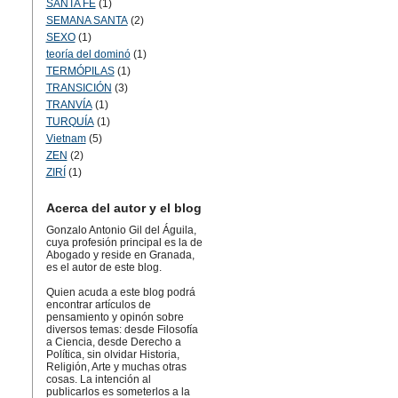
SANTA FÉ
(1)
SEMANA SANTA
(2)
SEXO
(1)
teoría del dominó
(1)
TERMÓPILAS
(1)
TRANSICIÓN
(3)
TRANVÍA
(1)
TURQUÍA
(1)
Vietnam
(5)
ZEN
(2)
ZIRÍ
(1)
Acerca del autor y el blog
Gonzalo Antonio Gil del Águila,
cuya profesión principal es la de
Abogado y reside en Granada,
es el autor de este blog.
Quien acuda a este blog podrá
encontrar artículos de
pensamiento y opinón sobre
diversos temas: desde Filosofía
a Ciencia, desde Derecho a
Política, sin olvidar Historia,
Religión, Arte y muchas otras
cosas. La intención al
publicarlos es someterlos a la