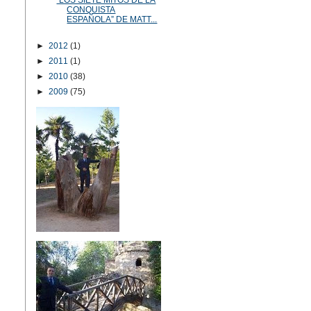
“LOS SIETE MITOS DE LA
CONQUISTA
ESPAÑOLA” DE MATT...
►
2012
(1)
►
2011
(1)
►
2010
(38)
►
2009
(75)