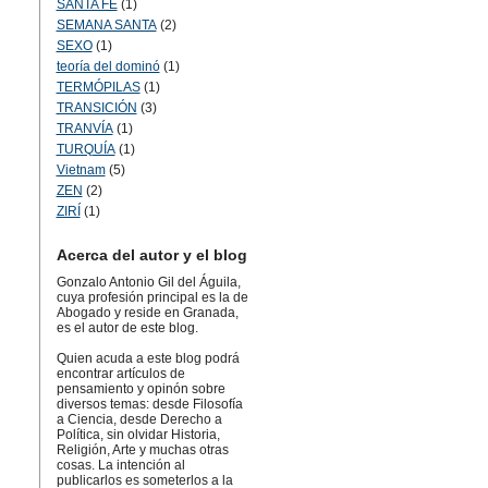
SANTA FÉ
(1)
SEMANA SANTA
(2)
SEXO
(1)
teoría del dominó
(1)
TERMÓPILAS
(1)
TRANSICIÓN
(3)
TRANVÍA
(1)
TURQUÍA
(1)
Vietnam
(5)
ZEN
(2)
ZIRÍ
(1)
Acerca del autor y el blog
Gonzalo Antonio Gil del Águila,
cuya profesión principal es la de
Abogado y reside en Granada,
es el autor de este blog.
Quien acuda a este blog podrá
encontrar artículos de
pensamiento y opinón sobre
diversos temas: desde Filosofía
a Ciencia, desde Derecho a
Política, sin olvidar Historia,
Religión, Arte y muchas otras
cosas. La intención al
publicarlos es someterlos a la