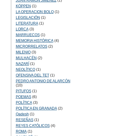
JUAN RAMÓN JIMÉNEZ
(1)
KÖPPEN
(1)
LA OPERACION BOLO
(1)
LEGISLACIÓN
(1)
LITERATURA
(1)
LORCA
(3)
MARRUECOS
(1)
MEMORIA HISTÓRICA
(4)
MICRORRELATOS
(2)
MILENIO
(3)
MULHACÉN
(2)
NAZARÍ
(1)
NEOLÍTICO
(1)
OFENSIVA DEL TET
(1)
PEDRO ANTONIO DE ALARCÓN
(10)
PITUFOS
(1)
POEMAS
(6)
POLÍTICA
(3)
POLÍTICA EN GRANADA
(2)
Qadesh
(1)
RESEÑAS
(1)
REYES CATÓLICOS
(4)
ROMA
(1)